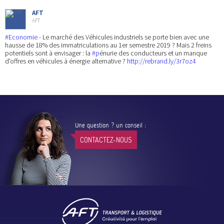
AFT
AFT
#Economie
- Le marché des Véhicules industriels se porte bien avec une
hausse de 18% des immatriculations au 1er semestre 2019 ? Mais 2 freins
potentiels sont à envisager : la
#p
énurie des conducteurs et un manque
d'offres en véhicules à énergie alternative ?
http://rebrand.ly/3r7oz4
Une question ? un conseil :
CONTACTEZ-NOUS