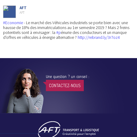
AFT
AFT
#Economie
- Le marché des Véhicules industriels se porte bien avec une
hausse de 18% des immatriculations au 1er semestre 2019 ? Mais 2 freins
potentiels sont à envisager : la
#p
énurie des conducteurs et un manque
d'offres en véhicules à énergie alternative ?
http://rebrand.ly/3r7oz4
Une question ? un conseil :
CONTACTEZ-NOUS