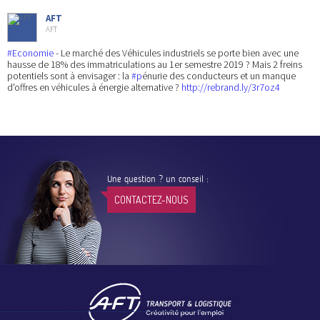
AFT
AFT
#Economie
- Le marché des Véhicules industriels se porte bien avec une
hausse de 18% des immatriculations au 1er semestre 2019 ? Mais 2 freins
potentiels sont à envisager : la
#p
énurie des conducteurs et un manque
d'offres en véhicules à énergie alternative ?
http://rebrand.ly/3r7oz4
Une question ? un conseil :
CONTACTEZ-NOUS