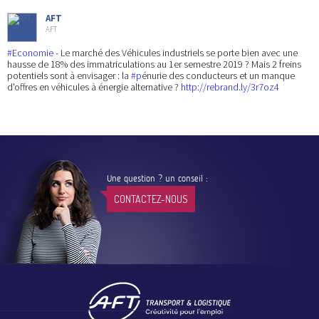
AFT
AFT
#Economie
- Le marché des Véhicules industriels se porte bien avec une
hausse de 18% des immatriculations au 1er semestre 2019 ? Mais 2 freins
potentiels sont à envisager : la
#p
énurie des conducteurs et un manque
d'offres en véhicules à énergie alternative ?
http://rebrand.ly/3r7oz4
Une question ? un conseil :
CONTACTEZ-NOUS