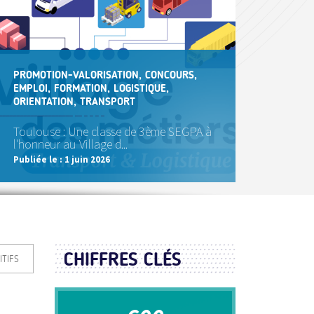
PROMOTION-VALORISATION, CONCOURS,
EMPLOI, FORMATION, LOGISTIQUE,
ORIENTATION, TRANSPORT
Toulouse : Une classe de 3ème SEGPA à
l'honneur au Village d...
Publiée le :
1 juin 2026
CHIFFRES CLÉS
ITIFS