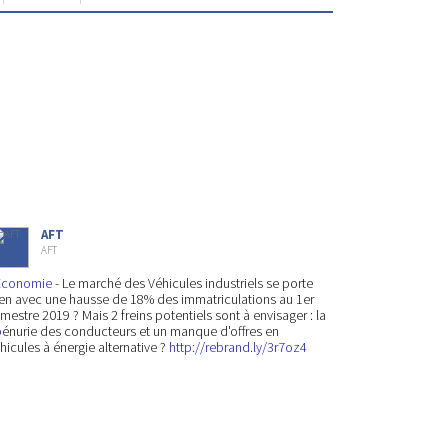
AFT
AFT
Economie
- Le marché des Véhicules industriels se porte
en avec une hausse de 18% des immatriculations au 1er
mestre 2019 ? Mais 2 freins potentiels sont à envisager : la
p
énurie des conducteurs et un manque d'offres en
hicules à énergie alternative ?
http://rebrand.ly/3r7oz4