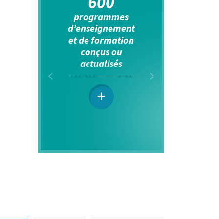
600
programmes
véh
d’enseignement
2 por
et de formation
tr
conçus ou
renou
actualisés
l’AF
Conform
Euro 6, i
au cou
201
dif