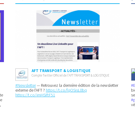
AFT TRANSPORT & LOGISTIQUE
Compte Twitter Officiel de l’AFT TRANSPORT & LOGISTIQUE
#Newsletter
— Retrouvez la dernière édition de la newsletter
#
externe de l'AFT ?
https://t.co/fqOSisL0bq
bi
te
https://t.co/imHSIftF51
se
ne
#
,
vé