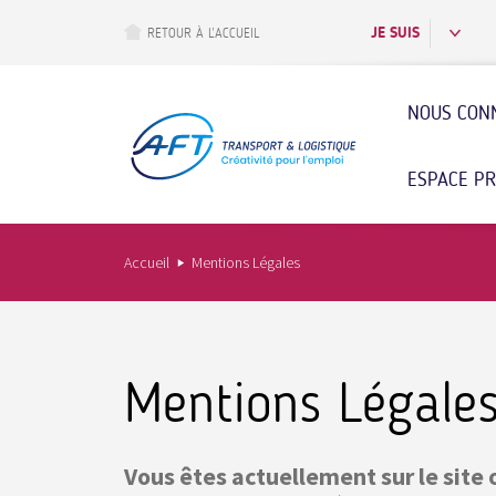
Aller
au
JE SUIS
RETOUR À L’ACCUEIL
contenu
principal
NOUS CON
ESPACE P
Accueil
Mentions Légales
Mentions Légale
Vous êtes actuellement sur le site o