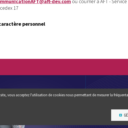
ommunicationAFT@aft-dev.com
ou courrier à AFT - Service
 cedex 17
caractère personnel
Footer
QUI SOMM
site, vous acceptez l'utilisation de cookies nous permettant de mesurer la fréquenta
Une question ? un conseil :
?
CONTACTEZ-NOUS
ESPACE PR
GÉ
NEWSLETT