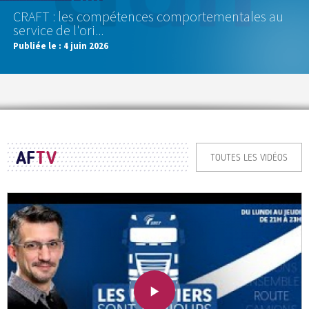
CRAFT : les compétences comportementales au
service de l'ori...
Publiée le :
4 juin 2026
AF
TV
TOUTES LES VIDÉOS