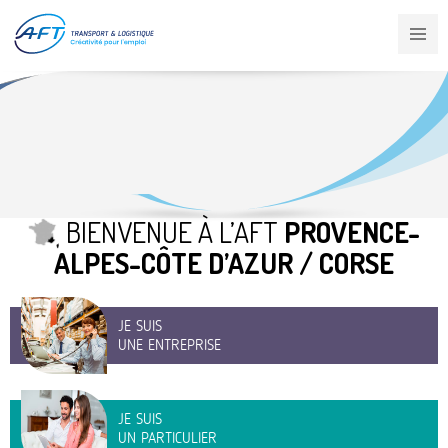
Aller
au
contenu
principal
BIENVENUE À L’AFT
PROVENCE-
ALPES-CÔTE D’AZUR / CORSE
JE SUIS
UNE ENTREPRISE
JE SUIS
UN PARTICULIER