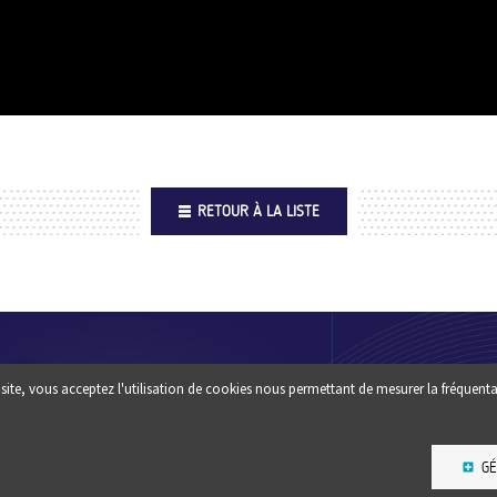
RETOUR À LA LISTE
Footer
QUI SOMM
site, vous acceptez l'utilisation de cookies nous permettant de mesurer la fréquenta
Une question ? un conseil :
?
CONTACTEZ-NOUS
ESPACE PR
GÉ
NEWSLETT