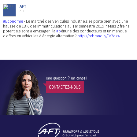
AFT
AFT
#Economie
- Le marché des Véhicules industriels se porte bien avec une
hausse de 18% des immatriculations au 1er semestre 2019 ? Mais 2 freins
potentiels sont à envisager : la
#p
énurie des conducteurs et un manque
d'offres en véhicules à énergie alternative ?
http://rebrand.ly/3r7oz4
Une question ? un conseil :
CONTACTEZ-NOUS