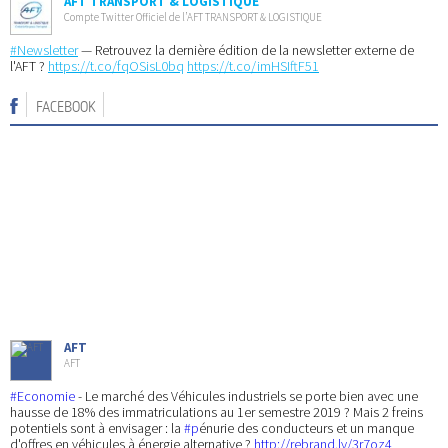
AFT TRANSPORT & LOGISTIQUE
Compte Twitter Officiel de l’AFT TRANSPORT & LOGISTIQUE
#Newsletter
— Retrouvez la dernière édition de la newsletter externe de
l'AFT ?
https://t.co/fqOSisL0bq
https://t.co/imHSIftF51
FACEBOOK
AFT
AFT
#Economie
- Le marché des Véhicules industriels se porte bien avec une
hausse de 18% des immatriculations au 1er semestre 2019 ? Mais 2 freins
potentiels sont à envisager : la
#p
énurie des conducteurs et un manque
d'offres en véhicules à énergie alternative ?
http://rebrand.ly/3r7oz4