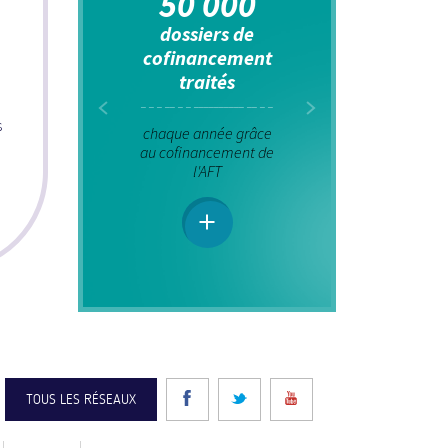
50 000
dossiers de
est 
cofinancement
réussi
traités
p
exa
s
ca
chaque année grâce
profe
au cofinancement de
l'AFT
e
Le tau
natio
exam
atte
cap
métrop
TOUS LES RÉSEAUX