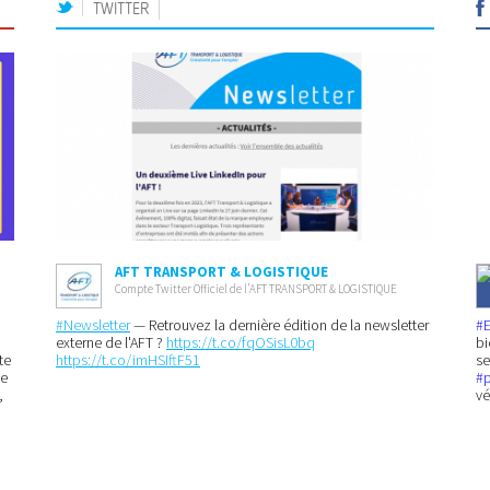
TWITTER
AFT TRANSPORT & LOGISTIQUE
Compte Twitter Officiel de l’AFT TRANSPORT & LOGISTIQUE
#Newsletter
— Retrouvez la dernière édition de la newsletter
#
externe de l'AFT ?
https://t.co/fqOSisL0bq
bi
te
https://t.co/imHSIftF51
se
ne
#
,
vé