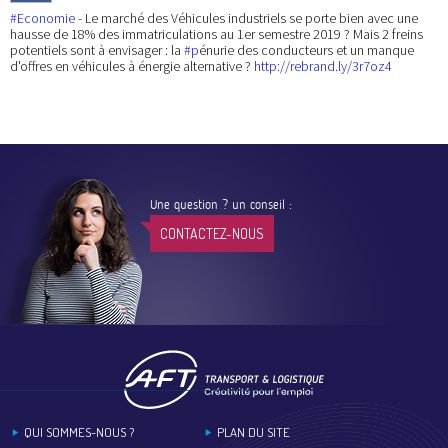
#Economie
- Le marché des Véhicules industriels se porte bien avec une
hausse de 18% des immatriculations au 1er semestre 2019 ? Mais 2 freins
potentiels sont à envisager : la
#p
énurie des conducteurs et un manque
d'offres en véhicules à énergie alternative ?
http://rebrand.ly/3r7oz4
Une question ? un conseil :
CONTACTEZ-NOUS
Footer
QUI SOMMES-NOUS ?
PLAN DU SITE