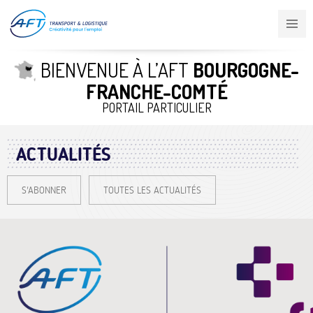
Aller
au
contenu
principal
BIENVENUE À L’AFT
BOURGOGNE-
FRANCHE-COMTÉ
PORTAIL PARTICULIER
ACTUALITÉS
S'ABONNER
TOUTES LES ACTUALITÉS