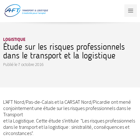
Aller
au
contenu
principal
LOGISTIQUE
Étude sur les risques professionnels
dans le transport et la logistique
Publié le
7 octobre 2016
L'AFT Nord/Pas-de-Calais et la CARSAT Nord/Picardie ont mené
conjointement une étude sur les risques professionnels dans le
Transport
et la Logistique. Cette étude s'intitule "Les risques professionnels
dans le transport et la logistique : sinistralité, conséquences et
circonstances".