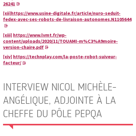
26241
[xii]
https://www.usine-digitale.fr/article/nuro-seduit-
fedex-avec-ses-robots-de-livraison-autonomes.N1105644
[xiii]
https://www.lvmt.fr/wp-
content/uploads/2020/11/TOUAMI-m%C3%A9moire-
version-chaire.pdf
[xiv]
https://technplay.com/la-poste-robot-suiveur-
facteur/
INTERVIEW NICOL MICHÈLE-
ANGÉLIQUE, ADJOINTE À LA
CHEFFE DU PÔLE PEPQA