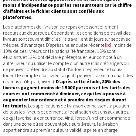
moins d’indépendance pour les restaurateurs car le chiffre
d’affaires et le fichier clients sont confiés aux
plateformes.
Les plateformes de livraison de repas ont essentiellement
recours aux deux roues. Cependant, les conditions de travail des
livreurs sont souvent difficiles, ils travaillent six jours sur sept avec
très peu d’avantages. D’après une enquête récente
[ix]
, moins de
10% de ces livreurs ont la nationalité française, 18% sont
étudiants et 12% ont déclaré prêter/louer leur compte à un
autre livreur ou utiliser le compte d’un autre (cas d’étrangers qui
ne peuvent prétendre au statut d’autoentrepreneur et sous-
louent le compte d’un livreur à qui ils peuvent laisser un quart des
revenus qu’ils perçoivent).
D’après cette étude, 80% des
livreurs gagnent moins de 1 500€ par mois et les tarifs des
courses ont commencé à diminuer, ce qui les a poussé à
augmenter leur cadence et à prendre des risques durant
les trajets.
Les applications de livraison connaissent la position
de tous les livreurs et donnent la localisation des uns aux autres,
ce qui favorise la concurrence. Ainsi, lorsqu’un client commande
dans une zone où se trouvent plusieurs livreurs, la livraison
appartiendra au premier qui aura validé la prise en charge.