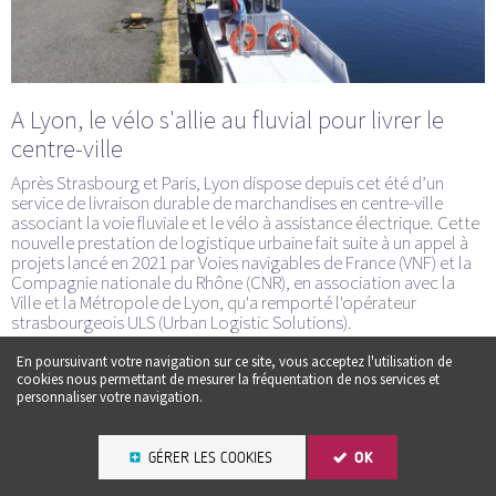
A Lyon, le vélo s'allie au fluvial pour livrer le
centre-ville
Après Strasbourg et Paris, Lyon dispose depuis cet été d’un
service de livraison durable de marchandises en centre-ville
associant la voie fluviale et le vélo à assistance électrique. Cette
nouvelle prestation de logistique urbaine fait suite à un appel à
projets lancé en 2021 par Voies navigables de France (VNF) et la
Compagnie nationale du Rhône (CNR), en association avec la
Ville et la Métropole de Lyon, qu'a remporté l'opérateur
strasbourgeois ULS (Urban Logistic Solutions).
En poursuivant votre navigation sur ce site, vous acceptez l'utilisation de
cookies nous permettant de mesurer la fréquentation de nos services et
personnaliser votre navigation.
GÉRER LES COOKIES
OK
Une question ? un conseil :
CONTACTEZ-NOUS