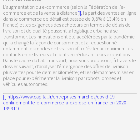
L’augmentation du e-commerce (selon la Fédération de l’e-
commerce et de la vente à distance
[i]
, la part des ventes en ligne
dans le commerce de détail est passée de 9,8% à 13,4% en
France) et les exigences des acheteurs en termes de délais de
livraison et de qualité poussent la logistique urbaine à se
transformer. Les innovations ont été accélérées par la pandémie
qui a changé la façon de consommer, et a requestionné
notamment les modes de livraison afin d’éviter au maximum les
contacts entre livreurs et clients en réduisant leurs expositions.
Dans le cadre du Lab Transport, nous vous proposons, à travers le
dossier suivant, d'analyser l'émergence des offres de livraison
plus vertes pour le dernier kilomètre, et les démarches mises en
place pour expérimenter la livraison par robots, drones et
véhicules autonomes.
[i]
https://www.capital.fr/entreprises-marches/covid-19-
confinement-le-e-commerce-a-explose-en-france-en-2020-
1393110