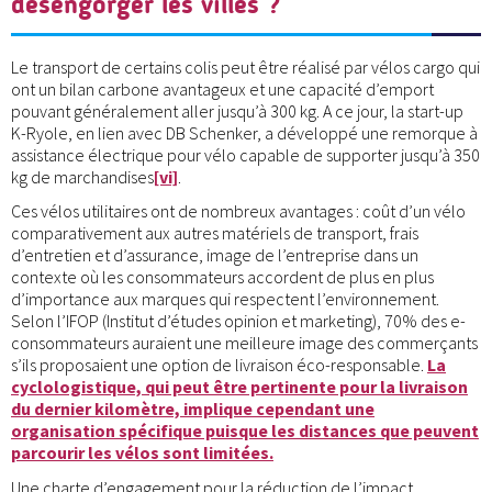
désengorger les villes ?
Le transport de certains colis peut être réalisé par vélos cargo qui
ont un bilan carbone avantageux et une capacité d’emport
pouvant généralement aller jusqu’à 300 kg. A ce jour, la start-up
K-Ryole, en lien avec DB Schenker, a développé une remorque à
assistance électrique pour vélo capable de supporter jusqu’à 350
kg de marchandises
[vi]
.
Ces vélos utilitaires ont de nombreux avantages : coût d’un vélo
comparativement aux autres matériels de transport, frais
d’entretien et d’assurance, image de l’entreprise dans un
contexte où les consommateurs accordent de plus en plus
d’importance aux marques qui respectent l’environnement.
Selon l’IFOP (Institut d’études opinion et marketing), 70% des e-
consommateurs auraient une meilleure image des commerçants
s’ils proposaient une option de livraison éco-responsable.
La
cyclologistique, qui peut être pertinente pour la livraison
du dernier kilomètre, implique cependant une
organisation spécifique puisque les distances que peuvent
parcourir les vélos sont limitées.
Une charte d’engagement pour la réduction de l’impact