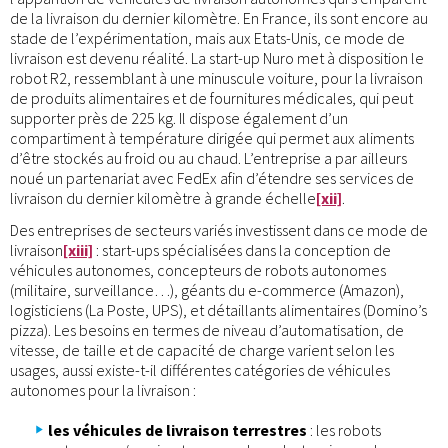
de la livraison du dernier kilomètre. En France, ils sont encore au
stade de l’expérimentation, mais aux Etats-Unis, ce mode de
livraison est devenu réalité. La start-up Nuro met à disposition le
robot R2, ressemblant à une minuscule voiture, pour la livraison
de produits alimentaires et de fournitures médicales, qui peut
supporter près de 225 kg. Il dispose également d’un
compartiment à température dirigée qui permet aux aliments
d’être stockés au froid ou au chaud. L’entreprise a par ailleurs
noué un partenariat avec FedEx afin d’étendre ses services de
livraison du dernier kilomètre à grande échelle
[xii]
.
Des entreprises de secteurs variés investissent dans ce mode de
livraison
[xiii]
: start-ups spécialisées dans la conception de
véhicules autonomes, concepteurs de robots autonomes
(militaire, surveillance…), géants du e-commerce (Amazon),
logisticiens (La Poste, UPS), et détaillants alimentaires (Domino’s
pizza). Les besoins en termes de niveau d’automatisation, de
vitesse, de taille et de capacité de charge varient selon les
usages, aussi existe-t-il différentes catégories de véhicules
autonomes pour la livraison :
les véhicules de livraison terrestres
: les robots