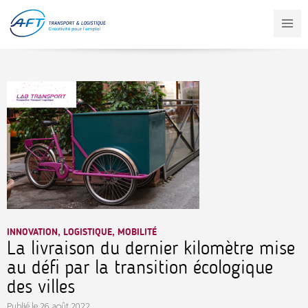
Aller
au
contenu
principal
INNOVATION, LOGISTIQUE, MOBILITÉ
La livraison du dernier kilomètre mise
au défi par la transition écologique
des villes
Publié le
26 août 2022