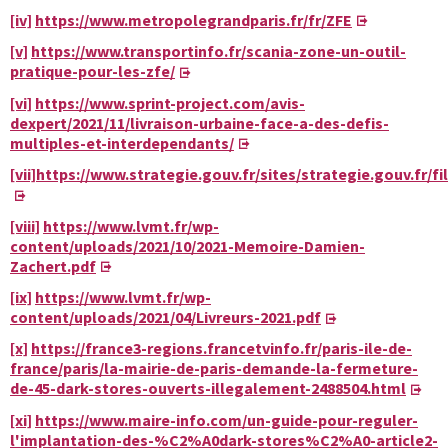
[iv]
https://www.metropolegrandparis.fr/fr/ZFE
[v]
https://www.transportinfo.fr/scania-zone-un-outil-
pratique-pour-les-zfe/
[vi]
https://www.sprint-project.com/avis-
dexpert/2021/11/livraison-urbaine-face-a-des-defis-
multiples-et-interdependants/
[vii]
https://www.strategie.gouv.fr/sites/strategie.gouv.
[viii]
https://www.lvmt.fr/wp-
content/uploads/2021/10/2021-Memoire-Damien-
Zachert.pdf
[ix]
https://www.lvmt.fr/wp-
content/uploads/2021/04/Livreurs-2021.pdf
[x]
https://france3-regions.francetvinfo.fr/paris-ile-de-
france/paris/la-mairie-de-paris-demande-la-fermeture-
de-45-dark-stores-ouverts-illegalement-2488504.html
[xi]
https://www.maire-info.com/un-guide-pour-reguler-
l'implantation-des-%C2%A0dark-stores%C2%A0-article2-