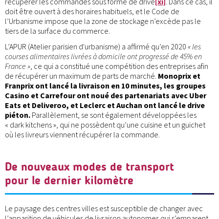
récupérer les commandes sous forme de drive
[xi]
. Dans ce cas, il
doit être ouvert à des horaires habituels, et le Code de
l’Urbanisme impose que la zone de stockage n’excède pas le
tiers de la surface du commerce.
L’APUR (Atelier parisien d'urbanisme) a affirmé qu’en 2020
« les
courses alimentaires livrées à domicile ont progressé de 45% en
France »
, ce qui a constitué une compétition des entreprises afin
de récupérer un maximum de parts de marché.
Monoprix et
Franprix ont lancé la livraison en 10 minutes, les groupes
Casino et Carrefour ont noué des partenariats avec Uber
Eats et Deliveroo, et Leclerc et Auchan ont lancé le drive
piéton.
Parallèlement, se sont également développées les
« dark kitchens », qui ne possèdent qu’une cuisine et un guichet
où les livreurs viennent récupérer la commande.
De nouveaux modes de transport
pour le dernier kilomètre
Le paysage des centres villes est susceptible de changer avec
l’apparition de véhicules de livraison autonomes qui s’emparent