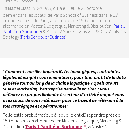
Publié le
23 octobre 2023
La MasterClass LMD-MIDAS, qui a eu lieu le 20 octobre
e
dernier dans les locaux de Paris School of Business dans le 13
arrondissement de Paris, a réuni près de 150 étudiants en
alternance en Master 2 Logistique, Marketing & Distribution (
Paris 1
Panthéon Sorbonne
) & Master 2 Marketing Insights & Data Analytics
Strategy (
Paris School of Business
).
"Comment concilier impératifs technologiques, contraintes
légales et insights consommateurs, pour tirer profit de la data
générée tout au long de la chaîne logistique ? Quels atouts
SCM et Marketing, l'entreprise peut-elle en tirer ? Vous
définirez en propos liminaire le secteur d'activité auquel vous
avez choisi de vous intéresser pour ce travail de réflexion à la
fois stratégique et opérationnel"
Telle est la problématique à laquelle ont dû répondre près de
150 étudiants en alternance en Master 2 Logistique, Marketing &
Distribution (
Paris 1 Panthéon Sorbonne
) & Master 2