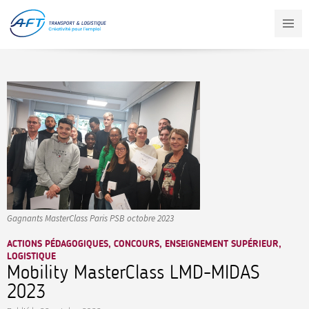
Aller
au
contenu
principal
Gagnants MasterClass Paris PSB octobre 2023
ACTIONS PÉDAGOGIQUES, CONCOURS, ENSEIGNEMENT SUPÉRIEUR,
LOGISTIQUE
Mobility MasterClass LMD-MIDAS
2023