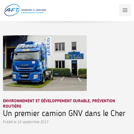
Aller
au
contenu
principal
ENVIRONNEMENT ET DÉVELOPPEMENT DURABLE, PRÉVENTION
ROUTIÈRE
Un premier camion GNV dans le Cher
Publié le
18 septembre 2017