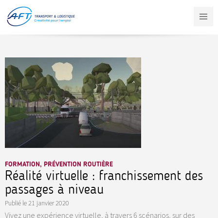
Aller
au
contenu
principal
FORMATION, PRÉVENTION ROUTIÈRE
Réalité virtuelle : franchissement des
passages à niveau
Publié le
21 janvier 2020
Vivez une expérience virtuelle, à travers 6 scénarios, sur des