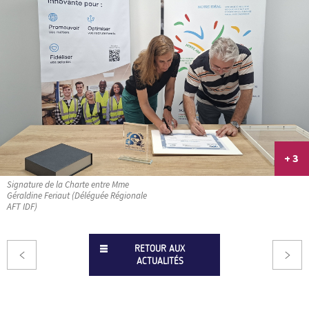
+ 3
Signature de la Charte entre Mme
Géraldine Feriaut (Déléguée Régionale
AFT IDF)
RETOUR AUX
ACTUALITÉS