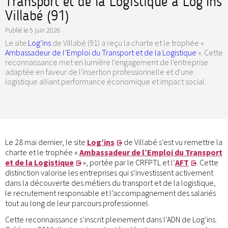
Transport et de la Logistique à Log'Ins
Villabé (91)
Publié le
5 juin 2026
Le site
Log’ins
de Villabé (91) a reçu la charte et le trophée «
Ambassadeur de l’Emploi du Transport et de la Logistique
». Cette
reconnaissance met en lumière l'engagement de l'entreprise
adaptée en faveur de l'insertion professionnelle et d'une
logistique alliant performance économique et impact social.
Le 28 mai dernier, le site
Log’ins
de Villabé s’est vu remettre la
charte et le trophée «
Ambassadeur de l’Emploi du Transport
et de la Logistique
», portée par le CRFPTL et l’
AFT
. Cette
distinction valorise les entreprises qui s’investissent activement
dans la découverte des métiers du transport et de la logistique,
le recrutement responsable et l’accompagnement des salariés
tout au long de leur parcours professionnel.
Cette reconnaissance s’inscrit pleinement dans l’ADN de Log’ins.