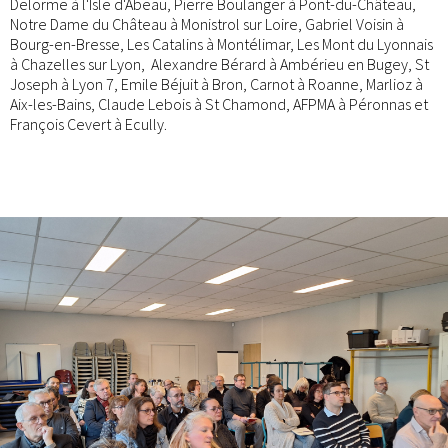
Delorme à l'Isle d'Abeau, Pierre Boulanger à Pont-du-Château,
Notre Dame du Château à Monistrol sur Loire, Gabriel Voisin à
Bourg-en-Bresse, Les Catalins à Montélimar, Les Mont du Lyonnais
à Chazelles sur Lyon, Alexandre Bérard à Ambérieu en Bugey, St
Joseph à Lyon 7, Emile Béjuit à Bron, Carnot à Roanne, Marlioz à
Aix-les-Bains, Claude Lebois à St Chamond, AFPMA à Péronnas et
François Cevert à Ecully.