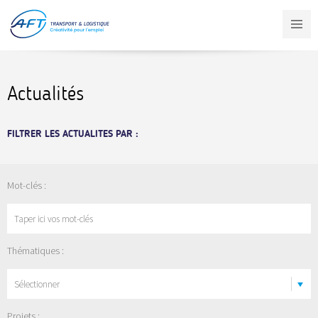
Aller
au
contenu
principal
Actualités
FILTRER LES ACTUALITES PAR :
Mot-clés :
Thématiques :
Sélectionner
Projets :