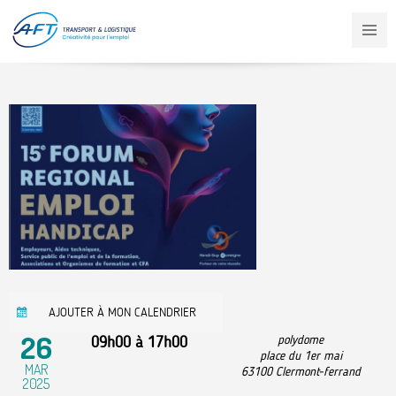
Aller
au
contenu
principal
AJOUTER À MON CALENDRIER
26
09h00
à
17h00
polydome
place du 1er mai
MAR
63100
Clermont-ferrand
2025