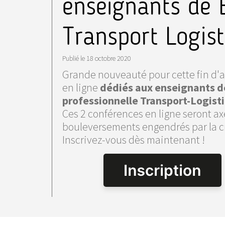
enseignants de 
Transport Logist
Publié le
18 octobre 2020
Grande nouveauté pour cette fin d'a
en ligne
dédiés aux enseignants des
professionnelle Transport-Logist
Ces 2 conférences en ligne seront ax
bouleversements engendrés par la cr
Inscrivez-vous dès maintenant !