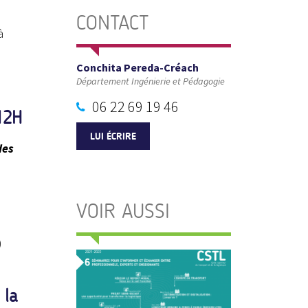
s
CONTACT
à
Conchita Pereda-Créach
Département Ingénierie et Pédagogie
06 22 69 19 46
12H
LUI ÉCRIRE
des
VOIR AUSSI
)
 la