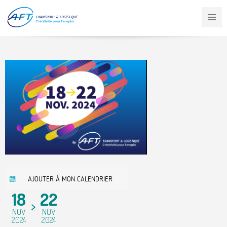
Aller
au
contenu
principal
AJOUTER À MON CALENDRIER
18
22
NOV
NOV
2024
2024