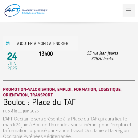
Aller
au
contenu
principal
AJOUTER À MON CALENDRIER
24
13h00
55 rue jean jaures
31620
bouloc
JUN
2025
PROMOTION-VALORISATION, EMPLOI, FORMATION, LOGISTIQUE,
ORIENTATION, TRANSPORT
Bouloc : Place du TAF
Publié le
11 juin 2025
L'AFT Occitanie sera présente à la Place du TAF qui aura lieu le
mardi 24 juin à Bouloc. Un rendez-vous itinérant pour l’emploi et
la formation, organisé par France Travail Occitanie et la Région
Occitanie Pyrénées Méditerranée.