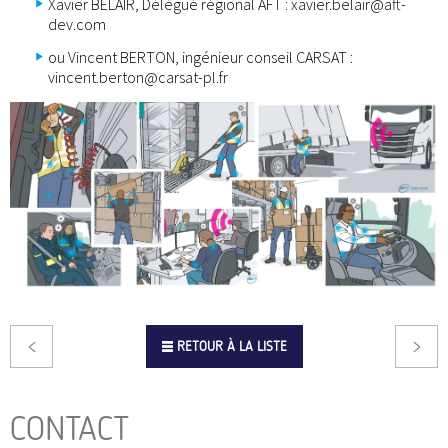
Xavier BELAIR, Délégué régional AFT : xavier.belair@aft-
dev.com
ou Vincent BERTON, ingénieur conseil CARSAT :
vincent.berton@carsat-pl.fr
RETOUR À LA LISTE
CONTACT