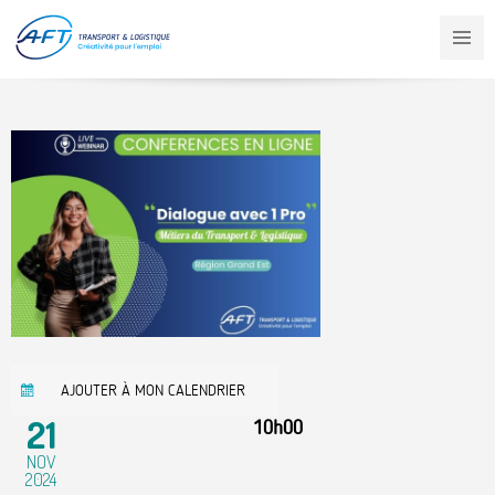
Aller
au
contenu
principal
AJOUTER À MON CALENDRIER
21
10h00
NOV
2024