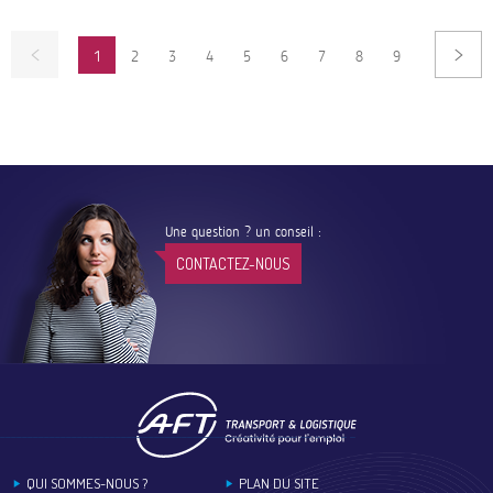
Pagination
1
2
3
4
5
6
7
8
9
PAGE
PAGE
PAGE
PAGE
PAGE
PAGE
PAGE
PAGE
Une question ? un conseil :
CONTACTEZ-NOUS
Footer
QUI SOMMES-NOUS ?
PLAN DU SITE