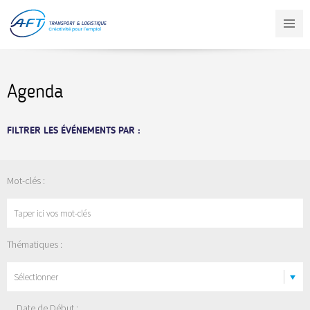
Aller
au
contenu
principal
Agenda
FILTRER LES ÉVÉNEMENTS PAR :
Mot-clés :
Thématiques :
Sélectionner
Date de Début :