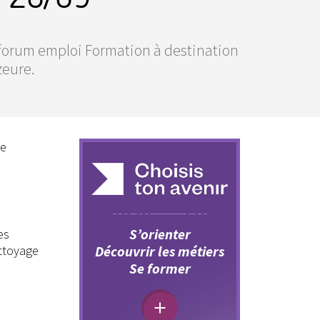
 forum emploi Formation à destination
zeure.
le
S’orienter
es
ettoyage
Découvrir les métiers
Se former