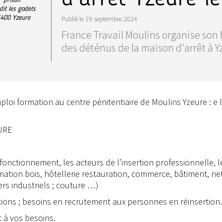
 dit les godets
400
Yzeure
Publié le
19 septembre 2024
France Travail Moulins organise son
des déténus de la maison d'arrêt à Y
loi formation au centre pénitentiaire de Moulins Yzeure : e 
EURE
n fonctionnement, les acteurs de l’insertion professionnelle, l
mation bois, hôtellerie restauration, commerce, bâtiment, n
ers industriels ; couture …)
mations ; besoins en recrutement aux personnes en réinsertion.
 à vos besoins.