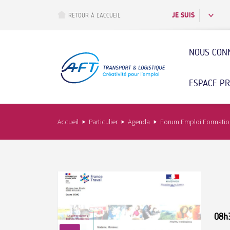
Aller
au
JE SUIS
RETOUR À L’ACCUEIL
contenu
principal
NOUS CON
ESPACE P
Accueil
Particulier
Agenda
Forum Emploi Formation
08h