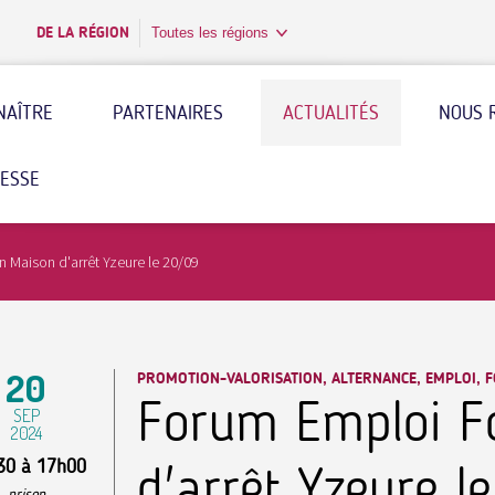
DE LA RÉGION
Toutes les régions
NAÎTRE
PARTENAIRES
ACTUALITÉS
NOUS 
RESSE
 Maison d'arrêt Yzeure le 20/09
20
PROMOTION-VALORISATION, ALTERNANCE, EMPLOI, F
Forum Emploi F
SEP
2024
30
à
17h00
d'arrêt Yzeure l
prison