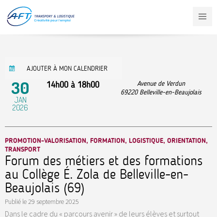
Aller
au
contenu
principal
AJOUTER À MON CALENDRIER
30
14h00
à
18h00
Avenue de Verdun
69220
Belleville-en-Beaujolais
JAN
2026
PROMOTION-VALORISATION, FORMATION, LOGISTIQUE, ORIENTATION,
TRANSPORT
Forum des métiers et des formations
au Collège É. Zola de Belleville-en-
Beaujolais (69)
Publié le
29 septembre 2025
Dans le cadre du « parcours avenir » de leurs élèves et surtout