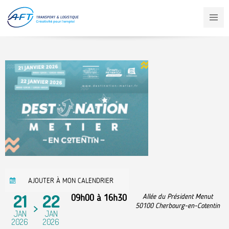
Aller
au
contenu
principal
AJOUTER À MON CALENDRIER
21
22
09h00
à
16h30
Allée du Président Menut
50100
Cherbourg-en-Cotentin
JAN
JAN
2026
2026