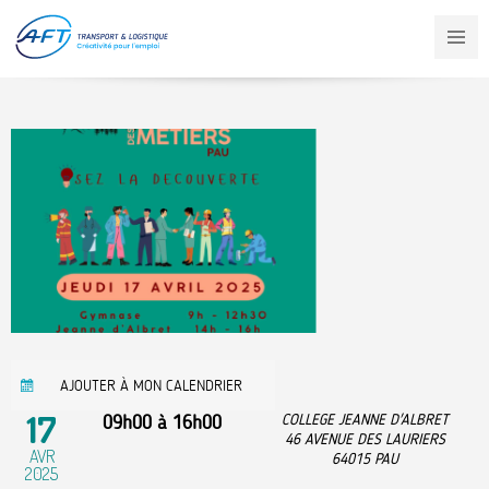
Aller
au
contenu
principal
AJOUTER À MON CALENDRIER
17
09h00
à
16h00
COLLEGE JEANNE D'ALBRET
46 AVENUE DES LAURIERS
AVR
64015
PAU
2025