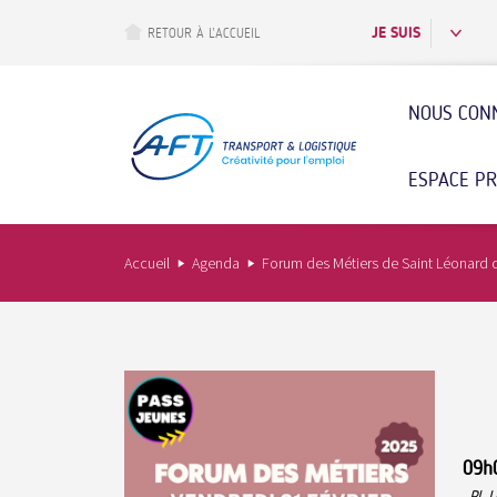
Aller
au
JE SUIS
RETOUR À L’ACCUEIL
contenu
principal
NOUS CON
ESPACE P
Accueil
Agenda
Forum des Métiers de Saint Léonard 
09h
Pl. 