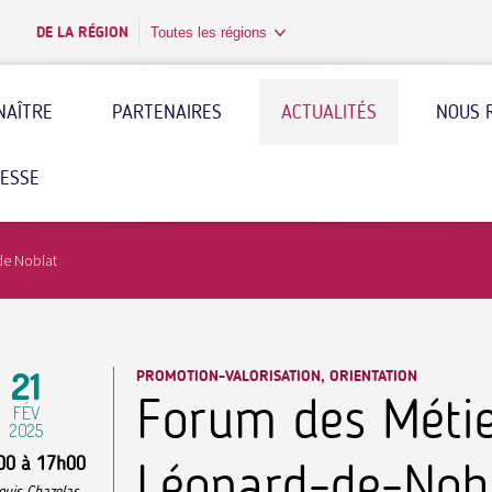
DE LA RÉGION
Toutes les régions
NAÎTRE
PARTENAIRES
ACTUALITÉS
NOUS 
RESSE
de Noblat
21
PROMOTION-VALORISATION, ORIENTATION
Forum des Métie
FÉV
2025
00
à
17h00
Léonard-de-Nob
Louis Chazelas