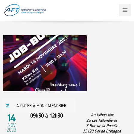
Aller
au
contenu
principal
AJOUTER À MON CALENDRIER
14
09h30
à
12h30
Au Kilhou Koz
Za Les Rolandières
NOV
3 Rue de la Rouelle
2023
35120
Dol de Bretagne