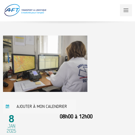
Aller
au
contenu
principal
AJOUTER À MON CALENDRIER
8
08h00
à
12h00
JAN
2025