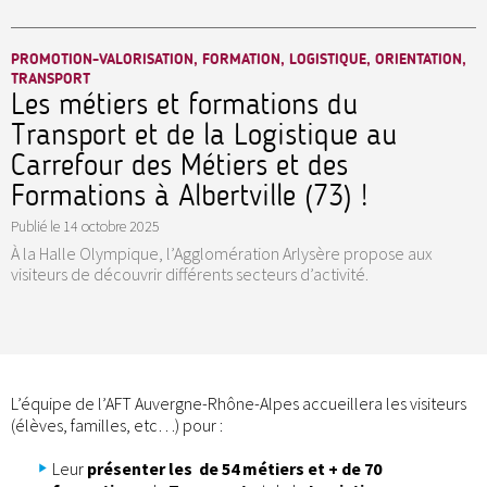
PROMOTION-VALORISATION, FORMATION, LOGISTIQUE, ORIENTATION,
TRANSPORT
Les métiers et formations du
Transport et de la Logistique au
Carrefour des Métiers et des
Formations à Albertville (73) !
Publié le
14 octobre 2025
À la Halle Olympique, l’Agglomération Arlysère propose aux
visiteurs de découvrir différents secteurs d’activité.
L’équipe de l’AFT Auvergne-Rhône-Alpes accueillera les visiteurs
(élèves, familles, etc…) pour :
Leur
présenter les de 54 métiers et + de 70