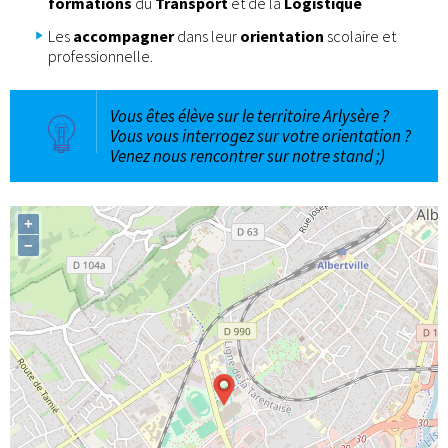
formations
du
Transport
et de la
Logistique
Les
accompagner
dans leur
orientation
scolaire et
professionnelle.
Vous êtes élève sur le territoire Arlysère ?
Vous vous interrogez sur votre orientation ?
Venez nous rencontrer sur notre stand ;)
+
−