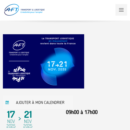
Aller
au
contenu
principal
AJOUTER À MON CALENDRIER
17
21
09h00
à
17h00
NOV
NOV
2025
2025