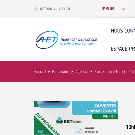
Aller
au
JE SUIS
RETOUR À L’ACCUEIL
contenu
principal
NOUS CON
ESPACE P
Accueil
Partenaire
Agenda
Portes ouvertes chez 
10h