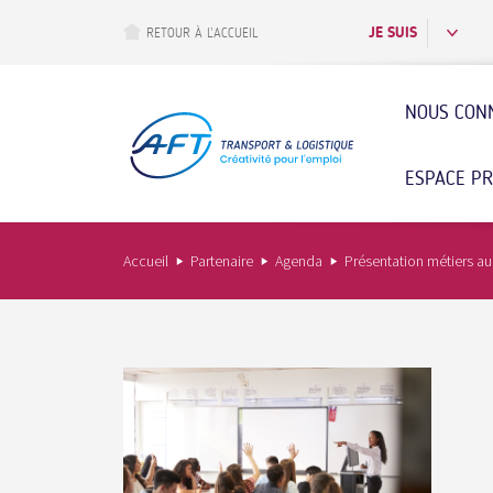
Aller
au
JE SUIS
RETOUR À L’ACCUEIL
contenu
principal
NOUS CON
ESPACE P
Accueil
Partenaire
Agenda
Présentation métiers au