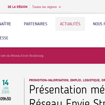
DE LA RÉGION
Toutes les régions
NAÎTRE
PARTENAIRES
ACTUALITÉS
NOUS 
RESSE
 sein du Réseau Envie Strasbourg
14
PROMOTION-VALORISATION, EMPLOI, LOGISTIQUE, O
Présentation mé
JAN
2026
09h30
Réseau Envie St