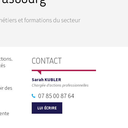
métiers et formations du secteur
ctions.
CONTACT
tés
Sarah KUBLER
Chargée d'actions professionnelles
ir des
07 85 00 87 64
LUI ÉCRIRE
iente