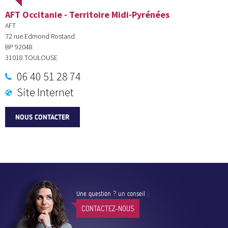
AFT Occitanie - Territoire Midi-Pyrénées
AFT
72 rue Edmond Rostand
BP 92048
31018
TOULOUSE
06 40 51 28 74
Site Internet
NOUS CONTACTER
Une question ? un conseil :
CONTACTEZ-NOUS