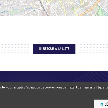
RETOUR À LA LISTE
Footer
QUI SOMM
site, vous acceptez l'utilisation de cookies nous permettant de mesurer la fréquenta
Une question ? un conseil :
?
CONTACTEZ-NOUS
ESPACE PR
GÉ
NEWSLETT