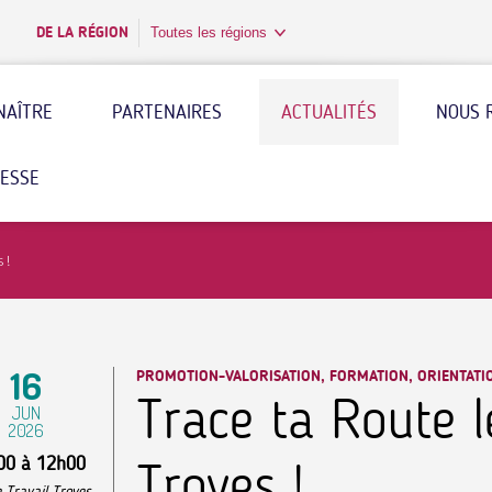
DE LA RÉGION
Toutes les régions
NAÎTRE
PARTENAIRES
ACTUALITÉS
NOUS 
RESSE
 !
16
PROMOTION-VALORISATION, FORMATION, ORIENTATI
Trace ta Route l
JUN
2026
00
à
12h00
Troyes !
 Travail Troyes