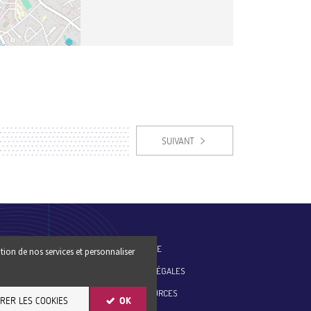
SUIVANT
ES-NOUS
PLAN DU SITE
tion de nos services et personnaliser
MENTIONS LÉGALES
ESSE
SITE RESSOURCES
RER LES COOKIES
OK
ER