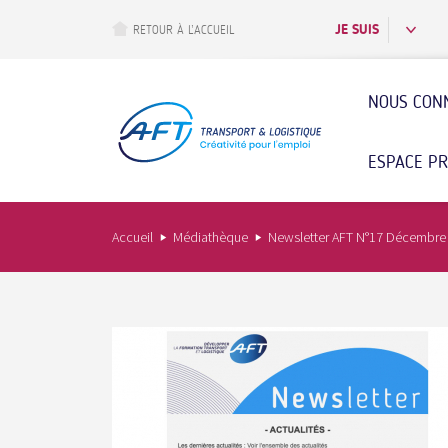
Aller
au
JE SUIS
RETOUR À L’ACCUEIL
contenu
principal
NOUS CON
ESPACE P
Accueil
Médiathèque
Newsletter AFT N°17 Décembre