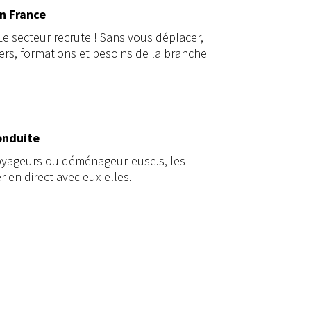
en France
e secteur recrute ! Sans vous déplacer,
ers, formations et besoins de la branche
onduite
e voyageurs ou déménageur-euse.s, les
r en direct avec eux-elles.