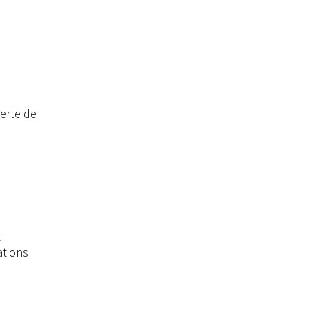
erte de
t
ations