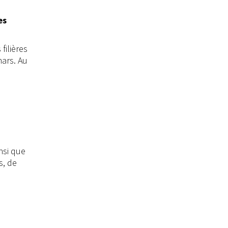
es
filières
mars. Au
nsi que
s, de