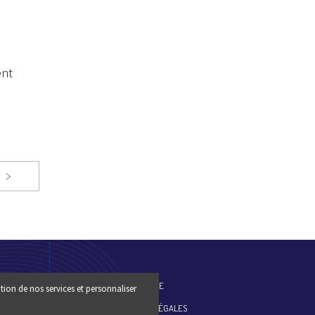
ent
ES-NOUS
PLAN DU SITE
tion de nos services et personnaliser
MENTIONS LÉGALES