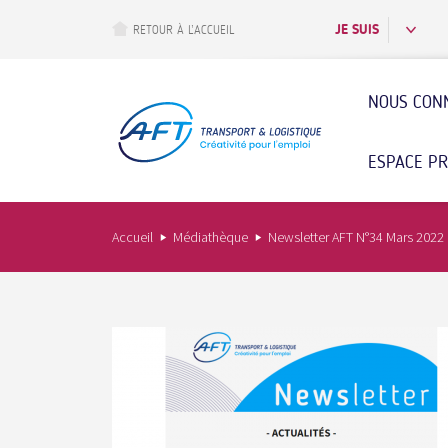
Aller
au
JE SUIS
RETOUR À L’ACCUEIL
contenu
principal
NOUS CON
ESPACE P
Accueil
Médiathèque
Newsletter AFT N°34 Mars 2022