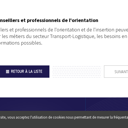
nseillers et professionnels de l'orientation
ers et professionnels de l'orientation et de l'insertion peuv
 les métiers du secteur Transport-Logistique, les besoins en
ormations possibles.
RETOUR À LA LISTE
SUIVANT
Footer
QUI SOMM
site, vous acceptez l'utilisation de cookies nous permettant de mesurer la fréquenta
Une question ? un conseil :
?
CONTACTEZ-NOUS