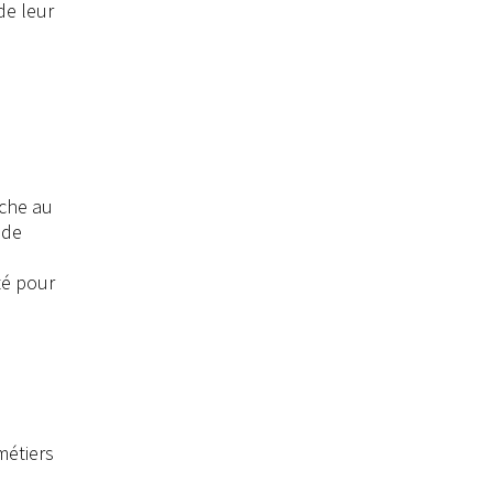
de leur
nche au
 de
té pour
métiers