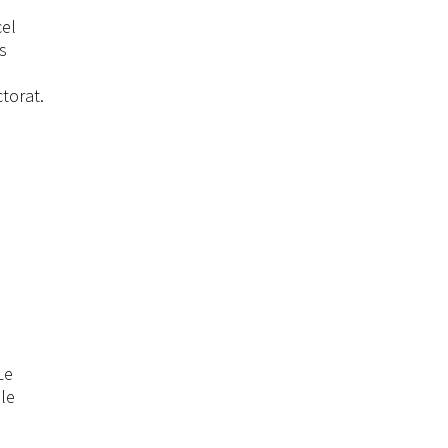
cel
s
torat.
Le
le