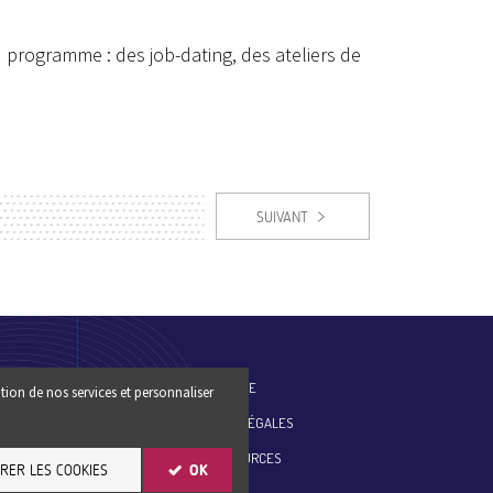
 programme : des job-dating, des ateliers de
SUIVANT
ES-NOUS
PLAN DU SITE
tion de nos services et personnaliser
MENTIONS LÉGALES
ESSE
SITE RESSOURCES
RER LES COOKIES
OK
ER