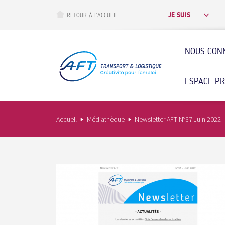
Aller
au
JE SUIS
RETOUR À L’ACCUEIL
contenu
principal
NOUS CON
ESPACE P
Accueil
Médiathèque
Newsletter AFT N°37 Juin 2022