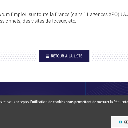
Forum Emploi" sur toute la France (dans 11 agences XPO) ! Au
ssionnels, des visites de locaux, etc.
RETOUR À LA LISTE
Footer
QUI SOMM
site, vous acceptez l'utilisation de cookies nous permettant de mesurer la fréquenta
Une question ? un conseil :
?
CONTACTEZ-NOUS
ESPACE PR
GÉ
NEWSLETT