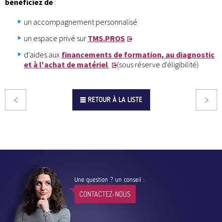
bénéficiez de
:
un accompagnement personnalisé
un espace privé sur
TMS.PROS
d'aides aux
financements de formation, au diagnostic
et à l'achat de matériel
(sous réserve d'éligibilité)
RETOUR À LA LISTE
Une question ? un conseil :
CONTACTEZ-NOUS