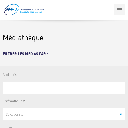
Aller
au
contenu
principal
Médiathèque
FILTRER LES MEDIAS PAR :
Mot-clés:
Thématiques:
Sélectionner
Types: