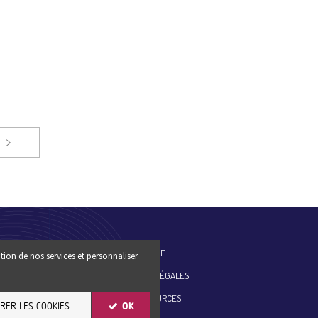
ES-NOUS
PLAN DU SITE
tion de nos services et personnaliser
MENTIONS LÉGALES
ESSE
SITE RESSOURCES
RER LES COOKIES
OK
ER