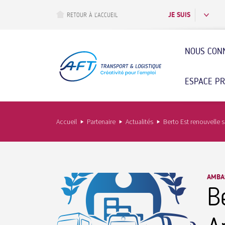
Aller
au
JE SUIS
RETOUR À L’ACCUEIL
contenu
principal
NOUS CON
ESPACE P
Accueil
Partenaire
Actualités
Berto Est renouvelle
AMBAS
B