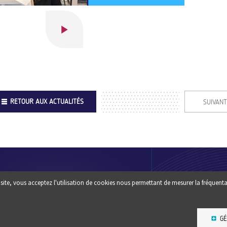
RETOUR AUX ACTUALITÉS
SUIVANT
Footer
QUI SOMM
site, vous acceptez l'utilisation de cookies nous permettant de mesurer la fréquenta
Une question ? un conseil :
?
CONTACTEZ-NOUS
ESPACE PR
GÉ
NEWSLETT