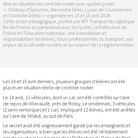
Mise en situation de contrôle routier avec quatre lycées
— Château d’Épluches, Alexandre Denis, Lycée de Coulommiers
et Charlotte Delbo — organisée les 14 et 15 avril 2026.
Cette action pédagogique, portée par AFT Transport & Logistique
Île-de-France en partenariat avec les lycées, la Préfecture de
Police et l’Éducation nationale, vise à sensibiliser et
responsabiliser les élèves, futurs professionnels du transport, aux
enjeux de la sécurité routière et au respect de la réglementation.
Les 14 et 15 avril derniers, plusieurs groupes d’élèves ont été
placés en situation réelle de contrôle routier.
Le 14 avril, 11 véhicules, dont un car, ont été contrôlés sur l’aire
de repos de Villevaudé, près de Roissy. Le lendemain, 3 véhicules
(2 semi-remorques et 1 car), impliquant 12 élèves, ont été arrêtés
sur l’aire de Villabé, au sud de Paris.
Le secret avait été soigneusement gardé par les enseignants et
les organisateurs, si bien que les élèves ont été véritablement
pris de court par les équipes de la Préfecture de Police de Paris.