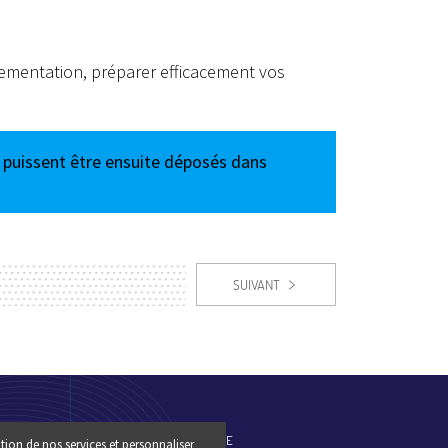
lementation, préparer efficacement vos
s puissent être ensuite déposés dans
SUIVANT
ES-NOUS
PLAN DU SITE
tion de nos services et personnaliser