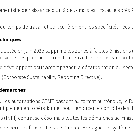
lémentaire de naissance d'un à deux mois est instauré aprè
 du temps de travail et particulièrement les spécificités liée
echniques
 adoptée en juin 2025 supprime les zones à faibles émissions 
tives et les piles au lithium, tout en autorisant le transport
ds se développent pour accompagner la décarbonation du sect
 (Corporate Sustainability Reporting Directive).
s démarches
e. Les autorisations CEMT passent au format numérique, le DA
nt pleinement opérationnel pour renforcer le contrôle des f
s (INPI) centralise désormais toutes les démarches administrat
oire pour les flux routiers UE-Grande-Bretagne. Le système 