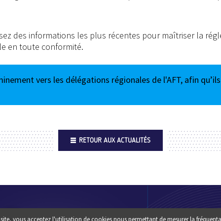
sez des informations les plus récentes pour maîtriser la rég
le en toute conformité.
inement vers les délégations régionales de l'AFT, afin qu’il
RETOUR AUX ACTUALITÉS
Footer
QUI SOMM
site, vous acceptez l'utilisation de cookies nous permettant de mesurer la fréquenta