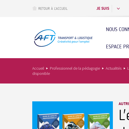
Aller
au
JE SUIS
RETOUR À L’ACCUEIL
contenu
principal
NOUS CON
ESPACE P
Accueil
Professionnel de la pédagogie
Actualités
L
disponible
AUTR
L