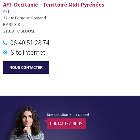
AFT Occitanie - Territoire Midi-Pyrénées
AFT
72 rue Edmond Rostand
BP 92048
31018
TOULOUSE
06 40 51 28 74
Site Internet
NOUS CONTACTER
Une question ? un conseil :
CONTACTEZ-NOUS