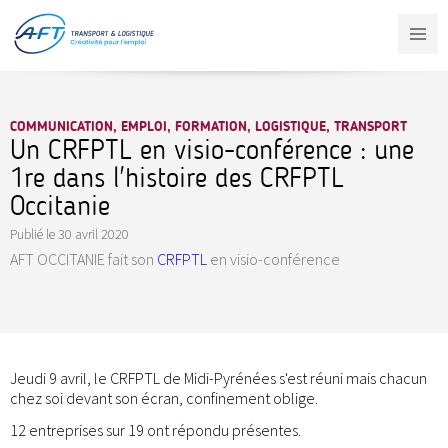
Aller
au
contenu
principal
COMMUNICATION, EMPLOI, FORMATION, LOGISTIQUE, TRANSPORT
Un CRFPTL en visio-conférence : une
1re dans l'histoire des CRFPTL
Occitanie
Publié le
30 avril 2020
AFT OCCITANIE fait son
CRFPTL
en visio-conférence
Jeudi 9 avril, le CRFPTL de Midi-Pyrénées s'est réuni mais chacun
chez soi devant son écran, confinement oblige.
12 entreprises sur 19 ont répondu présentes.